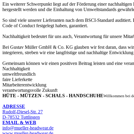
Ein weiterer Schwerpunkt liegt auf der Förderung einer nachhaltigen 
hergestellt werden und die Einhaltung von Umweltstandards gewährleis
So sind viele unserer Lieferanten nach dem BSCI-Standard auditiert.
Code of Conduct festgelegt haben, garantiert.
Nachhaltigkeit bedeutet für uns auch, Verantwortung für unsere Mita
Bei Gustav Müller GmbH & Co. KG glauben wir fest daran, dass wirts
integrieren, streben wir eine langfristige und nachhaltige Entwicklung
Gemeinsam können wir einen positiven Beitrag leisten und eine veran
Nachhaltigkeit
umweltfreundlich
faire Lieferkette
Mitarbeiterentwicklung
verantwortungsvolle Zukunft
HÜTE - MÜTZEN - SCHALS - HANDSCHUHE
Willkommen bei d
ADRESSE
Rudolf-Diesel-Str. 27
D-78532 Tuttlingen
EMAIL & WEB
info@mueller-headwear.de
www.mueller-headwear.de