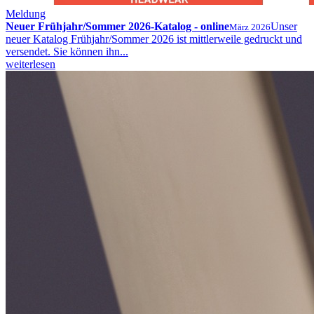
Meldung
Neuer Frühjahr/Sommer 2026-Katalog - online
Unser
März 2026
neuer Katalog Frühjahr/Sommer 2026 ist mittlerweile gedruckt und
versendet. Sie können ihn...
weiterlesen