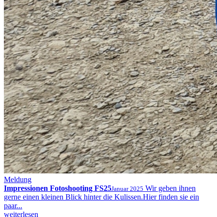
Meldung
Impressionen Fotoshooting FS25
Wir geben ihnen
Januar 2025
gerne einen kleinen Blick hinter die Kulissen.Hier finden sie ein
paar...
weiterlesen